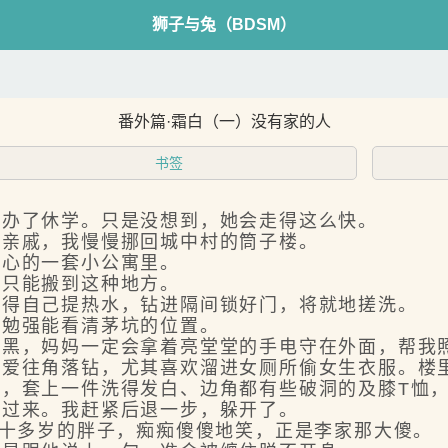
狮子与兔（BDSM）
番外篇·霜白（一）没有家的人
书签
办了休学。只是没想到，她会走得这么快。
亲戚，我慢慢挪回城中村的筒子楼。
心的一套小公寓里。
只能搬到这种地方。
得自己提热水，钻进隔间锁好门，将就地搓洗。
勉强能看清茅坑的位置。
，妈妈一定会拿着亮堂堂的手电守在外面，帮我
往角落钻，尤其喜欢溜进女厕所偷女生衣服。楼里
套上一件洗得发白、边角都有些破洞的及膝T恤，
过来。我赶紧后退一步，躲开了。
十多岁的胖子，痴痴傻傻地笑，正是李家那大傻。