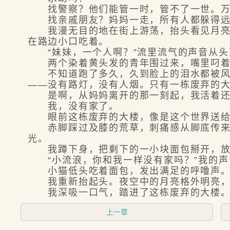
找警察？他们能管一时，管不了一世。万
找亲戚朋友？妈妈一走，所有人都躲得远
我漫无目的地在街上游荡，抬头看见月亮悬
在路边小口吃着。
“妹妹，一个人啊？”流里流气的声音从头
两个染着黄头发的青年围过来，嘴里叼着烟
不知道跑了多久，久到脸上的泪水都被风吹
——没有路灯，没有人烟。只有一栋废弃的
是啊，从妈妈离开的那一刻起，我活着还有
我，没有家了。
眼前这栋废弃的大楼，像是这个世界送给我
赤脚踩过及膝的荒草，刺痛感从脚底传来。
光。
我蹲下身，把剩下的一小块面包掰开，放
“小流浪，你和我一样没有家吗？”我的声音
小猫低头吃着面包，发出满足的呼噜声
我重新抬起头。夜空中的月亮格外明亮，而
我深吸一口气，踏进了这栋废弃的大楼
上一章