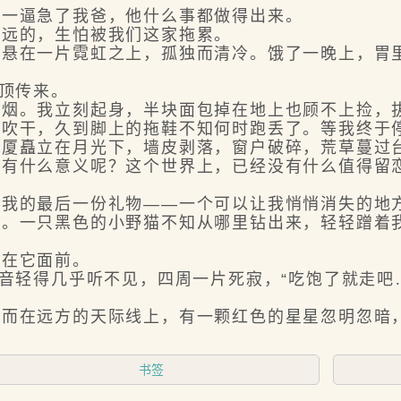
一逼急了我爸，他什么事都做得出来。
远的，生怕被我们这家拖累。
在一片霓虹之上，孤独而清冷。饿了一晚上，胃里
顶传来。
。我立刻起身，半块面包掉在地上也顾不上捡，
干，久到脚上的拖鞋不知何时跑丢了。等我终于停
大厦矗立在月光下，墙皮剥落，窗户破碎，荒草蔓过
什么意义呢？这个世界上，已经没有什么值得留
的最后一份礼物——一个可以让我悄悄消失的地
一只黑色的小野猫不知从哪里钻出来，轻轻蹭着我
在它面前。
轻得几乎听不见，四周一片死寂，“吃饱了就走吧
。
在远方的天际线上，有一颗红色的星星忽明忽暗
。
书签