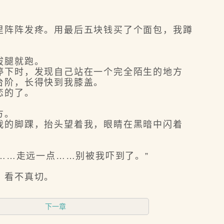
阵阵发疼。用最后五块钱买了个面包，我蹲
拔腿就跑。
下时，发现自己站在一个完全陌生的地方
台阶，长得快到我膝盖。
恋的了。
方。
的脚踝，抬头望着我，眼睛在黑暗中闪着
……走远一点……别被我吓到了。”
，看不真切。
下一章