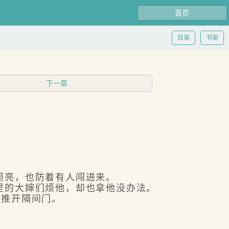
首页
目录
书架
下一章
照亮，也防着有人闯进来。
的大婶们烦他，却也拿他没办法。
推开隔间门。