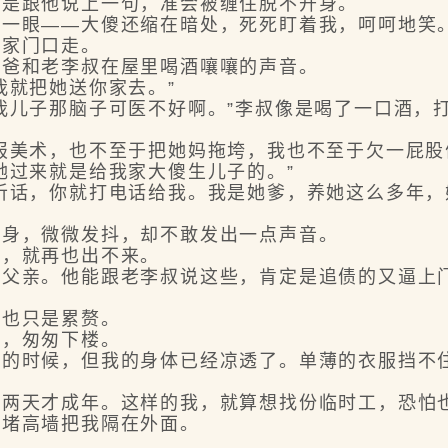
是跟他说上一句，准会被缠住脱不开身。
一眼——大傻还缩在暗处，死死盯着我，呵呵地笑
家门口走。
爸和老李叔在屋里喝酒嚷嚷的声音。
就把她送你家去。”
儿子那脑子可医不好啊。”李叔像是喝了一口酒，打
美术，也不至于把她妈拖垮，我也不至于欠一屁股
过来就是给我家大傻生儿子的。”
话，你就打电话给我。我是她爹，养她这么多年，
身，微微发抖，却不敢发出一点声音。
，就再也出不来。
亲。他能跟老李叔说这些，肯定是追债的又逼上
也只是累赘。
，匆匆下楼。
时候，但我的身体已经凉透了。单薄的衣服挡不住
。
天才成年。这样的我，就算想找份临时工，恐怕也
一堵高墙把我隔在外面。