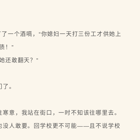
。
了一个酒嗝，“你媳妇一天打三份工才供她上
债！”
她还敢翻天？”
门了。
寒意，我站在街口，一时不知该往哪里去。
没人敢要。回学校更不可能——且不说学校