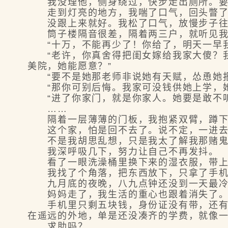
我没理他，侧身绕过，快步走出厕所。要
走到灯亮的地方，我喘了口气，回头瞥了
没跟上来就好。我松了口气，放慢步子往
筒子楼隔音很差，隔着两三户，就听见我
“十万，不能再少了！你给了，明天一早我
“老许，你真舍得把闺女嫁给我家大傻？我
美院，她能愿意？”
“要不是她那老师非说她有天赋，怂恿她报
“那你可别后悔。我家可没钱供她上学，她
“进了你家门，就是你家人。她要是敢不听
……
隔着一层薄薄的门板，我抱紧双臂，蹲下
这个家，怕是回不去了。说不定，一进去
不是我胡思乱想，只是我太了解我那赌鬼父
我深呼吸几下，努力让自己不再发抖。
看了一眼洗澡桶里换下来的湿衣服，带上
我找了个角落，把东西放下，只拿了手机
九月底的夜晚，八九点钟还没到一天最冷的
妈妈走了，我生活的重心也跟着消失了
手机里只剩五块钱，身份证没有带，还有两
在遥远的外地，单是还没凑齐的学费，就像
求助吗？