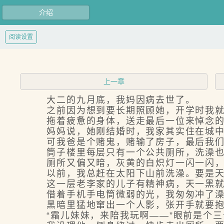
介绍
阅读设置
上一章
大二的九月底，我妈因病去世了。
之前因为想到要长期照顾她，开学时我就
拖着疲惫的身体，送走最后一位来悼念的
妈妈说，她刚结婚时，我家其实住在城中
可我爸是个赌鬼，赌输了房子，最后我们
筒子楼里每层只有一个公共厕所，洗澡也
厕所又偏又暗，灰黄的白炽灯一闪一闪，
以前，我总赶在太阳下山前洗澡。要是天黑
这一层老李家的儿子有精神病，天一黑就爱
借着手机手电筒微弱的光，我匆匆冲了澡，
黑暗里猛地窜出一个人影，张开手就要抱
“霜儿妹妹，来陪我玩啊——”眼前是个三