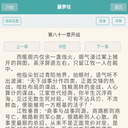
藤萝枝
介绍
首页
阅读设置
目录
书架
第八十一章开战
上一章
书签
下一章
西暖阁内仅余一盏烛火，烟气漫过案上摊
开的舆图。英浮屏退左右，只留江牧一人在殿
中。
他指尖划过青阳地界，抬眼时，语气听不
出波澜：“天下战事分作四类，正面交锋的热
战，暗处布局的谍战，钱粮周转的金战，人心
算计的谋战。江家世代经商，你半生沉浮商
海，见过无数生死对局，可有不沾兵刃、不流
鲜血，便能摧垮一方根基的法子？”
江牧垂首：“商事与战事同源。商路断则商
号亡，粮路断则军心散，银路断则人心散。商
事里最狠的杀招，从来不是正面竞价对垒，是