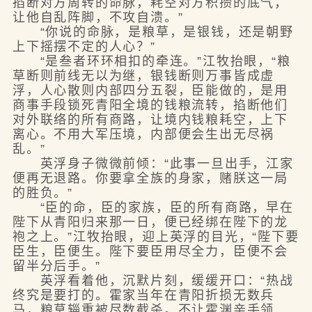
掐断对方周转的命脉，耗空对方积攒的底气，
让他自乱阵脚，不攻自溃。”
“你说的命脉，是粮草，是银钱，还是朝野
上下摇摆不定的人心？”
“是叁者环环相扣的牵连。”江牧抬眼，“粮
草断则前线无以为继，银钱断则万事皆成虚
浮，人心散则内部四分五裂，臣能做的，是用
商事手段锁死青阳全境的钱粮流转，掐断他们
对外联络的所有商路，让境内钱粮耗空，上下
离心。不用大军压境，内部便会生出无尽祸
乱。”
英浮身子微微前倾：“此事一旦出手，江家
便再无退路。你要拿全族的身家，赌朕这一局
的胜负。”
“臣的命，臣的家族，臣的所有商路，早在
陛下从青阳归来那一日，便已经绑在陛下的龙
袍之上。”江牧抬眼，迎上英浮的目光，“陛下要
臣生，臣便生。陛下要臣用尽全力，臣便不会
留半分后手。”
英浮看着他，沉默片刻，缓缓开口：“热战
终究是要打的。霍家当年在青阳折损无数兵
马，粮草辎重被尽数截杀。不让霍渊亲手领