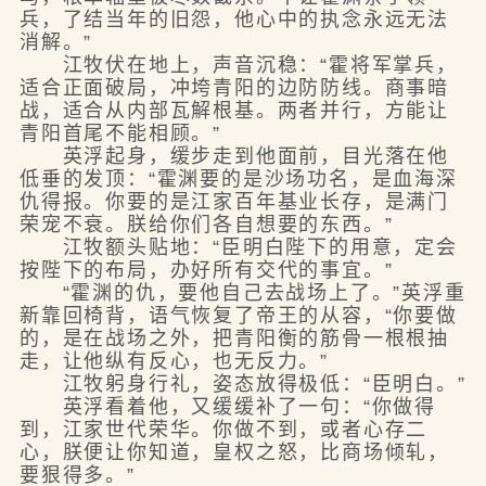
兵，了结当年的旧怨，他心中的执念永远无法
消解。”
江牧伏在地上，声音沉稳：“霍将军掌兵，
适合正面破局，冲垮青阳的边防防线。商事暗
战，适合从内部瓦解根基。两者并行，方能让
青阳首尾不能相顾。”
英浮起身，缓步走到他面前，目光落在他
低垂的发顶：“霍渊要的是沙场功名，是血海深
仇得报。你要的是江家百年基业长存，是满门
荣宠不衰。朕给你们各自想要的东西。”
江牧额头贴地：“臣明白陛下的用意，定会
按陛下的布局，办好所有交代的事宜。”
“霍渊的仇，要他自己去战场上了。”英浮重
新靠回椅背，语气恢复了帝王的从容，“你要做
的，是在战场之外，把青阳衡的筋骨一根根抽
走，让他纵有反心，也无反力。”
江牧躬身行礼，姿态放得极低：“臣明白。”
英浮看着他，又缓缓补了一句：“你做得
到，江家世代荣华。你做不到，或者心存二
心，朕便让你知道，皇权之怒，比商场倾轧，
要狠得多。”