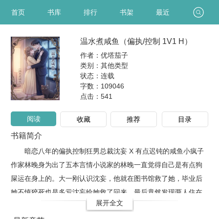
首页
书库
排行
书架
最近
温水煮咸鱼（偏执/控制 1V1 H）
作者：优塔茄子
类别：其他类型
状态：连载
字数：109046
点击：
541
阅读
收藏
推荐
目录
书籍简介
暗恋八年的偏执控制狂男总裁沈妄 X 有点迟钝的咸鱼小疯子
作家林晚身为出了五本言情小说家的林晚一直觉得自己是有点狗
屎运在身上的。大一刚认识沈妄，他就在图书馆救了她，毕业后
她不慎猝死也是多亏沈妄给她救了回来，最后竟然发现两人住在
展开全文
一栋楼！认识八年来，沈妄隔三差五的就各种接济她吃喝玩乐，