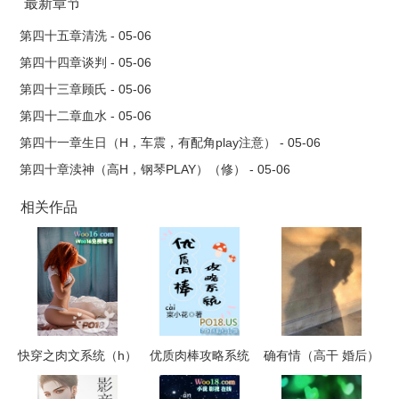
这样好的学长真是打着灯笼也难找啊。可是她不知道，她住的房
最新章节
子是沈妄安排的，她养的猫是沈妄安排的，她的邻居也是沈妄安
第四十五章清洗 - 05-06
排的，甚至外卖员也是沈妄安排的。她的家里所有地方都有无死
第四十四章谈判 - 05-06
角的监控和生命体征检测盯着她。沈妄：晚晚，早晚有一天你会
第四十三章顾氏 - 05-06
是我的。有一丢丢的宿命论氛围。
第四十二章血水 - 05-06
————————————————新人处女作，本书全免费，
第四十一章生日（H，车震，有配角play注意） - 05-06
只求大家的留言1V1！！双洁！！！身心唯一！！！绝对不生
第四十章渎神（高H，钢琴PLAY）（修） - 05-06
娃！！文风和内容及其古早，纯粹为了XP发疯割腿肉作，努力日
更中。三观不正！三观不正！！三观不正！！！这个男主现实看
相关作品
到绝对要报警的程度！
快穿之肉文系统（h）
优质肉棒攻略系统
确有情（高干 婚后）
（np高辣文）