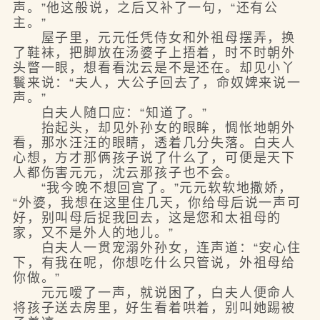
声。”他这般说，之后又补了一句，“还有公
主。”
屋子里，元元任凭侍女和外祖母摆弄，换
了鞋袜，把脚放在汤婆子上捂着，时不时朝外
头瞥一眼，想看看沈云是不是还在。却见小丫
鬟来说：“夫人，大公子回去了，命奴婢来说一
声。”
白夫人随口应：“知道了。”
抬起头，却见外孙女的眼眸，惆怅地朝外
看，那水汪汪的眼睛，透着几分失落。白夫人
心想，方才那俩孩子说了什么了，可便是天下
人都伤害元元，沈云那孩子也不会。
“我今晚不想回宫了。”元元软软地撒娇，
“外婆，我想在这里住几天，你给母后说一声可
好，别叫母后捉我回去，这是您和太祖母的
家，又不是外人的地儿。”
白夫人一贯宠溺外孙女，连声道：“安心住
下，有我在呢，你想吃什么只管说，外祖母给
你做。”
元元嗳了一声，就说困了，白夫人便命人
将孩子送去房里，好生看着哄着，别叫她踢被