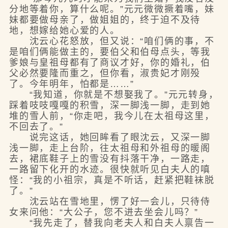
分地等着你，算什么呢。”元元微微撅着嘴，妹
妹都要做母亲了，做姐姐的，终于迫不及待
地，想嫁给她心爱的人。
沈云心花怒放，但又说：“咱们俩的事，不
是咱们俩能做主的，要伯父和伯母点头，等我
爹娘与皇祖母都有了商议才好，你的婚礼，伯
父必然要隆而重之，但你看，淑贵妃才刚殁
了。今年明年，怕都是……”
“我知道，你就是不想娶我了。”元元转身，
踩着吱吱嘎嘎的积雪，深一脚浅一脚，走到她
堆的雪人前，“你走吧，我今儿在太祖母这里，
不回去了。”
说完这话，她回眸看了眼沈云，又深一脚
浅一脚，走上台阶，往太祖母和外祖母的暖阁
去，裙底鞋子上的雪没有抖落干净，一路走，
一路留下化开的水迹。很快就听见白夫人的嗔
怪：“我的小祖宗，真是不听话，赶紧把鞋袜脱
了。”
沈云站在雪地里，愣了好一会儿，只待侍
女来问他：“大公子，您不进去坐会儿吗？”
“我先走了，替我向老夫人和白夫人禀告一