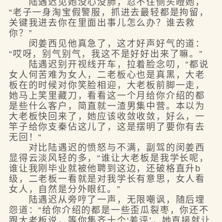
陆遇迟见她没心没肺，忍不住侧头瞪她，
“老子一身淘宝假警服，抓进去最轻都是拘留，
关键我进去你在里面出事儿怎么办？谁去救
你？”
闵姜西见他真急了，这才好声好气的道：
“哎呀，别气别气，我这不是好好出来了嘛。”
陆遇迟别开视线开车，拉着脸念叨，“都说
女人何苦难为女人，二老板心也是真黑，大老
板在的时候对你笑脸相迎，大老板前脚一走，
她马上笑里藏刀，看看这一个月给你介绍的都
是些什么客户，简直就一渣男集中营。本以为
大老板快回来了，她应该收敛收敛，好么，一
竿子给你支秦佔这儿了，这是摆明了要你有去
无回！“
对比陆遇迟的愤怒与不满，副驾的闵姜西
显得云淡风轻的多，“谁让大老板是我学长呢，
谁让我刚毕业就被他聘到这边，还破格直升b
级，二老板一看就是对我学长有意思，女人看
女人，自然是分外眼红。”
陆遇迟从旁哼了一声，无限嘲讽，随后埋
怨道：“给你介绍的都是一些歪瓜裂枣，你还不
跟大老板说，等你集齐十个‘差评’，她直接就让