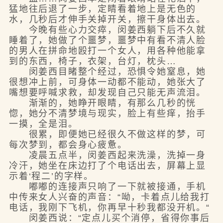
猛地往后退了一步，定睛看着地上是无色的
水，几秒后才伸手关掉开关，擦干身体出去。
今晚有些心力交瘁，闵姜西躺下后不久就
睡着了，她做了个噩梦，噩梦中有看不清人脸
的男人在拼命地殴打一个女人，用各种他能拿
到的东西，椅子，衣架，台灯，枕头…
闵姜西目睹整个经过，恐惧令她窒息，她
很想冲上前，可身体一动都不能动，她张大了
嘴想要呼喊求救，却发现自己只能无声流泪。
渐渐的，她睁开眼睛，有那么几秒的恍
惚，她分不清梦境与现实，脸上有些痒，抬手
一摸，全是泪。
很累，即便她已经很久不做这样的梦，可
每次梦到，都会身心疲惫。
凌晨五点半，闵姜西起来洗澡，洗掉一身
冷汗，她坐在床边打了个电话出去，屏幕上显
示着‘程二’的字样。
嘟嘟的连接声只响了一下就被接通，手机
中传来女人兴奋的声音：“呦，卡着点儿给我打
电话，我刚下飞机，你再早十秒我都没开机。“
闵姜西说：“定点儿买个消停，省得你事后