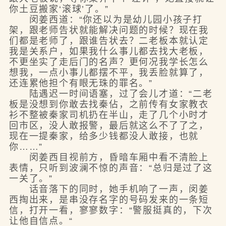
你土豆搬家‘滚球’了。”
闵姜西道：“你还以为是幼儿园小孩子打
架，跟老师告状就能解决问题的时候？现在我
们都是老师了，跟谁告状去？二老板本就认定
我是关系户，如果我什么事儿都去找大老板，
不更坐实了走后门的名声？更何况我学长怎么
想我，一点小事儿都摆不平，我丢脸就算了，
还连累他担个有眼无珠的罪名。”
陆遇迟一时间语塞，过了会儿才道：“二老
板是没想到你敢去找秦佔，之前传有女家教衣
衫不整被秦家司机扔在半山，走了几个小时才
回市区，没人敢报警，最后就这么不了了之，
现在一提秦家，给多少钱都没人敢接，也就
你……”
闵姜西目视前方，昏暗车厢中看不清脸上
表情，只听到波澜不惊的声音：“总归是过了这
一关了。”
话音落下的同时，她手机响了一声，闵姜
西掏出来，是串没存名字的号码发来的一条短
信，打开一看，寥寥数字：“警服挺真的，下次
让他自信点。“