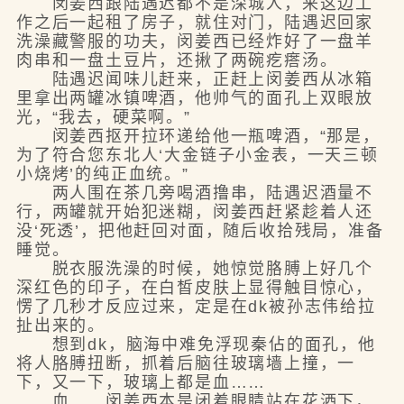
闵姜西跟陆遇迟都不是深城人，来这边工
作之后一起租了房子，就住对门，陆遇迟回家
洗澡藏警服的功夫，闵姜西已经炸好了一盘羊
肉串和一盘土豆片，还揪了两碗疙瘩汤。
陆遇迟闻味儿赶来，正赶上闵姜西从冰箱
里拿出两罐冰镇啤酒，他帅气的面孔上双眼放
光，“我去，硬菜啊。”
闵姜西抠开拉环递给他一瓶啤酒，“那是，
为了符合您东北人‘大金链子小金表，一天三顿
小烧烤’的纯正血统。”
两人围在茶几旁喝酒撸串，陆遇迟酒量不
行，两罐就开始犯迷糊，闵姜西赶紧趁着人还
没‘死透’，把他赶回对面，随后收拾残局，准备
睡觉。
脱衣服洗澡的时候，她惊觉胳膊上好几个
深红色的印子，在白皙皮肤上显得触目惊心，
愣了几秒才反应过来，定是在dk被孙志伟给拉
扯出来的。
想到dk，脑海中难免浮现秦佔的面孔，他
将人胳膊扭断，抓着后脑往玻璃墙上撞，一
下，又一下，玻璃上都是血……
血……闵姜西本是闭着眼睛站在花洒下，