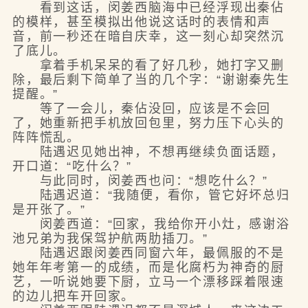
看到这话，闵姜西脑海中已经浮现出秦佔
的模样，甚至模拟出他说这话时的表情和声
音，前一秒还在暗自庆幸，这一刻心却突然沉
了底儿。
拿着手机呆呆的看了好几秒，她打字又删
除，最后剩下简单了当的几个字：“谢谢秦先生
提醒。”
等了一会儿，秦佔没回，应该是不会回
了，她重新把手机放回包里，努力压下心头的
阵阵慌乱。
陆遇迟见她出神，不想再继续负面话题，
开口道：“吃什么？”
与此同时，闵姜西也问：“想吃什么？”
陆遇迟道：“我随便，看你，管它好坏总归
是开张了。”
闵姜西道：“回家，我给你开小灶，感谢浴
池兄弟为我保驾护航两肋插刀。”
陆遇迟跟闵姜西同窗六年，最佩服的不是
她年年考第一的成绩，而是化腐朽为神奇的厨
艺，一听说她要下厨，立马一个漂移踩着限速
的边儿把车开回家。