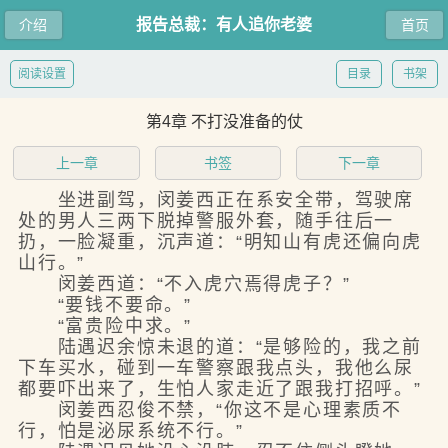
报告总裁：有人追你老婆
介绍
首页
阅读设置
目录
书架
第4章 不打没准备的仗
上一章
书签
下一章
坐进副驾，闵姜西正在系安全带，驾驶席
处的男人三两下脱掉警服外套，随手往后一
扔，一脸凝重，沉声道：“明知山有虎还偏向虎
山行。”
闵姜西道：“不入虎穴焉得虎子？”
“要钱不要命。”
“富贵险中求。”
陆遇迟余惊未退的道：“是够险的，我之前
下车买水，碰到一车警察跟我点头，我他么尿
都要吓出来了，生怕人家走近了跟我打招呼。”
闵姜西忍俊不禁，“你这不是心理素质不
行，怕是泌尿系统不行。”