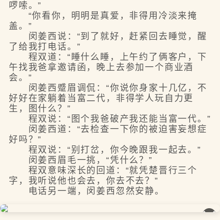
啰嗦。”
“你看你，明明是真爱，非得用冷淡来掩
盖。”
闵姜西说：“到了就好，赶紧回去睡觉，醒
了给我打电话。”
程双道：“睡什么睡，上午约了俩客户，下
午找我爸拿邀请函，晚上去参加一个商业酒
会。”
闵姜西蹙眉调侃：“你说你身家十几亿，不
好好在家躺着当富二代，非得学人玩自力更
生，图什么？”
程双说：“图个我爸破产我还能当富一代。”
闵姜西道：“去检查一下你的被迫害妄想症
好吗？”
程双说：“别打岔，你今晚跟我一起去。”
闵姜西眉毛一挑，“凭什么？”
程双意味深长的回道：“就凭楚晋行三个
字，我听说他也会去，你去不去？”
电话另一端，闵姜西忽然安静。
��