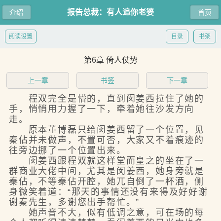
报告总裁：有人追你老婆
介绍
首页
阅读设置
目录
书架
第6章 倚人仗势
上一章
书签
下一章
程双完全是懵的，直到闵姜西拉住了她的
手，悄悄用力握了一下，牵着她往沙发方向
走。
原本董博磊只给闵姜西留了一个位置，见
秦佔并未做声，不置可否，大家又不着痕迹的
往旁边挪了一个位置出来。
闵姜西跟程双就这样堂而皇之的坐在了一
群商业大佬中间，尤其是闵姜西，她身旁就是
秦佔，不等秦佔开腔，她兀自倒了一杯酒，侧
身微笑着道：“那天的事情还没有来得及好好谢
谢秦先生，多谢您出手帮忙。”
她声音不大，似有低调之意，可在场的每