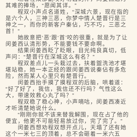
其难的捧场，“愿闻其详。”
程双小声点名道姓，“深城六景，现在指的
是六个人，三神三恶，你梦中情人楚晋行是三
神之一，而你的新客户秦佔，巧不巧，三恶之
首！”
她故意把‘恶’跟‘首’咬的很重，就是为了让
闵姜西认清形势，不能要钱不要命啊。
结果闵姜西眨了眨眼，目光纯良真切，低
声问：“楚晋行在深城这么有名？”
程双差点儿一头栽过去，扶着盥洗池才堪
堪站稳，她一本正经的跟闵姜西说秦佔有多危
险，然而某人心里只有楚晋行。
闵姜西抬手摸了摸程双的后脑，哄着道：
“好了好了，我信，我信还不行吗？气性这么
大，带速效救心丸了吗？”
程双稳了稳心神，小声嘀咕，闵姜西凑近
才听清楚她说什么。
“刚刚你就不该来替我解围，现在占了他的
便宜，他更不可能轻易放过你，完了完了。”
闵姜西想劝程双想开点儿，天塌了还有她
这个一米七三的顶着，总不会砸着一米六五