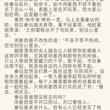
给秦佔名片，给房卡，如今闵姜西不轻不重的
点了这么一句，表面上是在开玩笑，但大家心
知肚明，这是翻小肠了。
果然‘地中海’神色一变，马上去看秦佔的
脸，但见秦佔面无表情，看不出喜怒，他赶紧
赔笑道：“之前跟程总开了句玩笑，别往心里
去。”
闵姜西面不改色的道：“不说不笑不热闹，
您也别往心里去。”
越是漂亮的女人越会让人联想到蛇蝎美人
这样的字眼，尤其是闵姜西和颜悦色的时候，
只让人想到笑里藏刀四个字，惹不起，不仅秦
佔惹不起，就连他身边的人同样也惹不起。
秦佔显然没打算一直在这里‘与民同乐’，没
坐多久便站起身，一帮人跟皇帝起驾似的呼啦
啦的跟着起来，每个人嘴里都恭维的说着有机
会一起吃饭，只有闵姜西实打实的说了句：“慢
走，明天见。”
秦佔是谁想见就见的吗？
闵姜西是不开口则以，开口便惊人。
秦佔虽未说什么，但有心人已经坐实了他