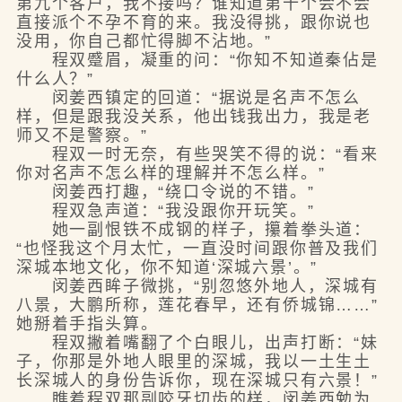
第九个客户，我不接吗？谁知道第十个会不会
直接派个不孕不育的来。我没得挑，跟你说也
没用，你自己都忙得脚不沾地。”
程双蹙眉，凝重的问：“你知不知道秦佔是
什么人？”
闵姜西镇定的回道：“据说是名声不怎么
样，但是跟我没关系，他出钱我出力，我是老
师又不是警察。”
程双一时无奈，有些哭笑不得的说：“看来
你对名声不怎么样的理解并不怎么样。”
闵姜西打趣，“绕口令说的不错。”
程双急声道：“我没跟你开玩笑。”
她一副恨铁不成钢的样子，攥着拳头道：
“也怪我这个月太忙，一直没时间跟你普及我们
深城本地文化，你不知道‘深城六景’。”
闵姜西眸子微挑，“别忽悠外地人，深城有
八景，大鹏所称，莲花春早，还有侨城锦……”
她掰着手指头算。
程双撇着嘴翻了个白眼儿，出声打断：“妹
子，你那是外地人眼里的深城，我以一土生土
长深城人的身份告诉你，现在深城只有六景！”
瞧着程双那副咬牙切齿的样，闵姜西勉为