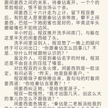
跟闵姜西之间的关系，待秦佔离开，一个个的
笑脸相迎，恨不能当场认个亲。
闵姜西三十六计走为上计，留下程双善
后，有的是人愿意跟秦佔沾亲带故，攀不上闵
姜西，巴结一下她闺蜜也是好的，毕竟这年头
磨破嘴也不如枕边风。
半小时后，程双推开洗手间房门，与躲在
这里半天的闵姜西碰了头。
洗手间里没别人，程双憋了一晚上的疑问
终于可以问出口：“你跟秦佔怎么回事儿？不
是…你什么时候跟他认识的？”
虽没外人，可提到秦佔名字的时候，程双
还是不由自主的压低了嗓音。
对比程双的火急火燎，闵姜西则是一脸淡
定，有问必答：“昨天，他是我新客户。”
程双眼珠子都快瞪出来，直勾勾的盯着闵
姜西道：“你给秦佔当家教？！”
闵姜西纠正她，“是给他家孩子。”
程双一脸惶然，“我才出国几天，出这么大
的事儿你怎么不跟我说？”
闵姜西面色镇定，“秦佔是二老板派给我的