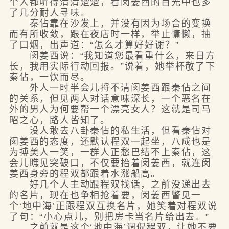
个人都听得清清楚楚，看闵姜西的目光中也多
了几分耐人寻味。
秦佔靠在沙发上，并没有因为场合的变换
而有所收敛，跟在夜店时一样，举止慵懒，抽
了口烟，出声道：“怎么才算好好谢？”
闵姜西说：“我知道您最看重什么，来日方
长，我用实际行动回报。”说着，她举杯敬了下
秦佔，一饮而尽。
外人一时半会儿捋不清闵姜西跟秦佔之间
的关系，但见两人对话意味深长，一个恶名在
外的男人为何要帮一个漂亮女人？这就是司马
昭之心，路人皆知了。
没人敢去八卦秦佔的私生活，但看秦佔对
闵姜西的态度，还默认程双一起坐，八成也是
为搏美人一笑，一群人正愁巴结不上秦佔，这
会儿瞧见突破口，不仅要抬着闵姜西，就连闵
姜西身旁的程双都跟着水涨船高。
好几个人主动跟程双找话，之前没递出去
的名片，现在也争相抢着要，闵姜西瞥见一
个‘地中海’正跟程双互换名片，她笑着对程双说
了句：“小心点儿，别把房卡当名片给出去。”
之前就是这个‘地中海’调侃程双，让她不要