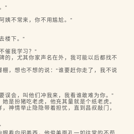
。”
阿姨不常来，你不用尴尬。”
去楼下。”
不催我学习？”
碑的，尤其你家声名在外，我可能以后都找不
棚，想也不想的说：“谁要赶你走了，我不说
要误会，叫他们冲我来，我看谁敢难为你。”
她是扮猪吃老虎，他充其量就是个纸老虎。
，神情举止隐隐带着担忧，直到昌叔敲门，
”
眼看向闵姜西，他俊美面孔一如往常的不苟