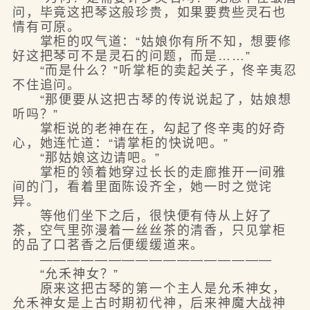
问，毕竟这把琴这般珍贵，如果要费些灵石也
情有可原。
掌柜的叹气道：“姑娘你有所不知，想要修
好这把琴可不是灵石的问题，而是……”
“而是什么？”听掌柜的卖起关子，佟辛夷忍
不住追问。
“那便要从这把古琴的传说说起了，姑娘想
听吗？”
掌柜说的老神在在，勾起了佟辛夷的好奇
心，她连忙道：“请掌柜的快说吧。”
“那姑娘这边请吧。”
掌柜的领着她穿过长长的走廊推开一间雅
间的门，看着里面陈设齐全，她一时之觉诧
异。
等他们坐下之后，很快便有侍从上好了
茶，空气里弥漫着一丝丝茶的清香，只见掌柜
的品了口茗香之后便缓缓道来。
—————————————————
“允禾神女？”
原来这把古琴的第一个主人是允禾神女，
允禾神女是上古时期初代神，后来神魔大战神