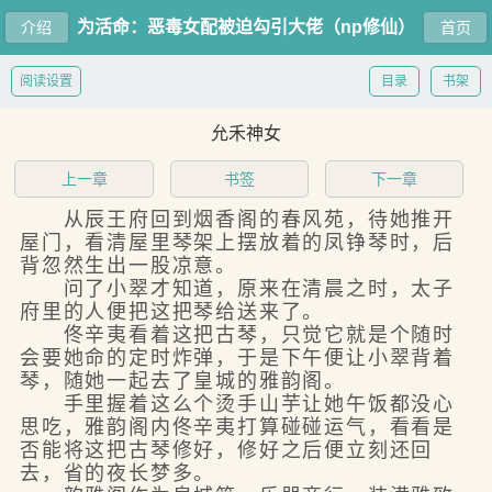
为活命：恶毒女配被迫勾引大佬（np修仙）
介绍
首页
阅读设置
目录
书架
允禾神女
上一章
书签
下一章
从辰王府回到烟香阁的春风苑，待她推开
屋门，看清屋里琴架上摆放着的凤铮琴时，后
背忽然生出一股凉意。
问了小翠才知道，原来在清晨之时，太子
府里的人便把这把琴给送来了。
佟辛夷看着这把古琴，只觉它就是个随时
会要她命的定时炸弹，于是下午便让小翠背着
琴，随她一起去了皇城的雅韵阁。
手里握着这么个烫手山芋让她午饭都没心
思吃，雅韵阁内佟辛夷打算碰碰运气，看看是
否能将这把古琴修好，修好之后便立刻还回
去，省的夜长梦多。