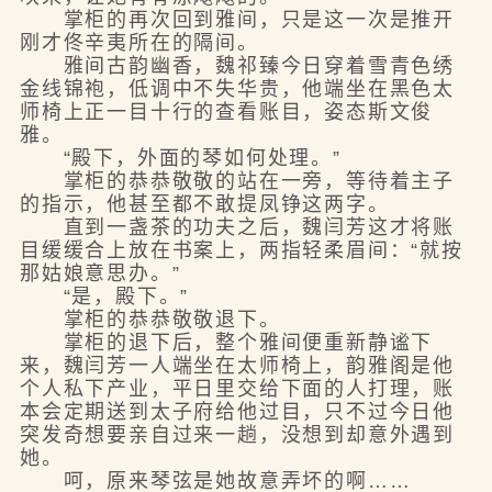
掌柜的再次回到雅间，只是这一次是推开
刚才佟辛夷所在的隔间。
雅间古韵幽香，魏祁臻今日穿着雪青色绣
金线锦袍，低调中不失华贵，他端坐在黑色太
师椅上正一目十行的查看账目，姿态斯文俊
雅。
“殿下，外面的琴如何处理。”
掌柜的恭恭敬敬的站在一旁，等待着主子
的指示，他甚至都不敢提凤铮这两字。
直到一盏茶的功夫之后，魏闫芳这才将账
目缓缓合上放在书案上，两指轻柔眉间：“就按
那姑娘意思办。”
“是，殿下。”
掌柜的恭恭敬敬退下。
掌柜的退下后，整个雅间便重新静谧下
来，魏闫芳一人端坐在太师椅上，韵雅阁是他
个人私下产业，平日里交给下面的人打理，账
本会定期送到太子府给他过目，只不过今日他
突发奇想要亲自过来一趟，没想到却意外遇到
她。
呵，原来琴弦是她故意弄坏的啊……