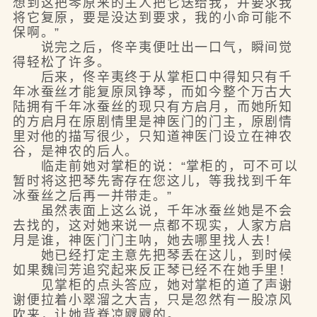
想到这把琴原来的主人把它送给我，并要求我
将它复原，要是没达到要求，我的小命可能不
保啊。”
说完之后，佟辛夷便吐出一口气，瞬间觉
得轻松了许多。
后来，佟辛夷终于从掌柜口中得知只有千
年冰蚕丝才能复原凤铮琴，而如今整个万古大
陆拥有千年冰蚕丝的现只有方启月，而她所知
的方启月在原剧情里是神医门的门主，原剧情
里对他的描写很少，只知道神医门设立在神农
谷，是神农的后人。
临走前她对掌柜的说：“掌柜的，可不可以
暂时将这把琴先寄存在您这儿，等我找到千年
冰蚕丝之后再一并带走。”
虽然表面上这么说，千年冰蚕丝她是不会
去找的，这对她来说一点都不现实，人家方启
月是谁，神医门门主呐，她去哪里找人去！
她已经打定主意先把琴丢在这儿，到时候
如果魏闫芳追究起来反正琴已经不在她手里！
见掌柜的点头答应，她对掌柜的道了声谢
谢便拉着小翠溜之大吉，只是忽然有一股凉风
吹来，让她背脊凉飕飕的。