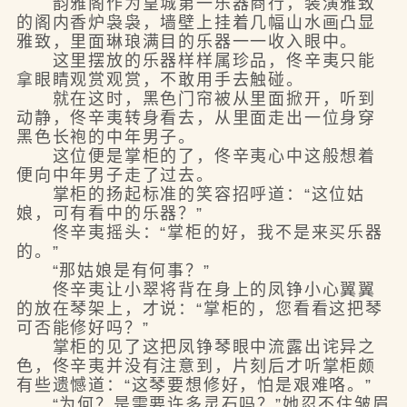
韵雅阁作为皇城第一乐器商行，装潢雅致
的阁内香炉袅袅，墙壁上挂着几幅山水画凸显
雅致，里面琳琅满目的乐器一一收入眼中。
这里摆放的乐器样样属珍品，佟辛夷只能
拿眼睛观赏观赏，不敢用手去触碰。
就在这时，黑色门帘被从里面掀开，听到
动静，佟辛夷转身看去，从里面走出一位身穿
黑色长袍的中年男子。
这位便是掌柜的了，佟辛夷心中这般想着
便向中年男子走了过去。
掌柜的扬起标准的笑容招呼道：“这位姑
娘，可有看中的乐器？”
佟辛夷摇头：“掌柜的好，我不是来买乐器
的。”
“那姑娘是有何事？”
佟辛夷让小翠将背在身上的凤铮小心翼翼
的放在琴架上，才说：“掌柜的，您看看这把琴
可否能修好吗？”
掌柜的见了这把凤铮琴眼中流露出诧异之
色，佟辛夷并没有注意到，片刻后才听掌柜颇
有些遗憾道：“这琴要想修好，怕是艰难咯。”
“为何？是需要许多灵石吗？”她忍不住皱眉