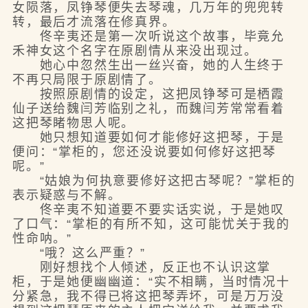
女陨落，凤铮琴便失去琴魂，几万年的兜兜转
转，最后才流落在修真界。
佟辛夷还是第一次听说这个故事，毕竟允
禾神女这个名字在原剧情从来没出现过。
她心中忽然生出一丝兴奋，她的人生终于
不再只局限于原剧情了。
按照原剧情的设定，这把凤铮琴可是栖霞
仙子送给魏闫芳临别之礼，而魏闫芳常常看着
这把琴睹物思人呢。
她只想知道要如何才能修好这把琴，于是
便问：“掌柜的，您还没说要如何修好这把琴
呢。”
“姑娘为何执意要修好这把古琴呢？”掌柜的
表示疑惑与不解。
佟辛夷不知道要不要实话实说，于是她叹
了口气：“掌柜的有所不知，这可能忧关于我的
性命呐。”
“哦？这么严重？”
刚好想找个人倾述，反正也不认识这掌
柜，于是她便幽幽道：“实不相瞒，当时情况十
分紧急，我不得已将这把琴弄坏，可是万万没