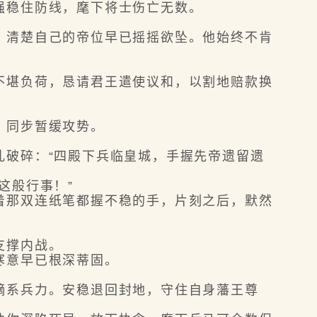
稳住防线，麾下将士伤亡无数。
清楚自己的帝位早已摇摇欲坠。他始终不肯
堪负荷，恳请君王遣使议和，以割地赔款换
，同步暂缓攻势。
破碎：“四殿下兵临皇城，手握先帝遗留遗
这般行事！”
那双连纸笔都握不稳的手，片刻之后，默然
支撑内战。
寒意早已根深蒂固。
系兵力。安稳退回封地，守住自身藩王尊