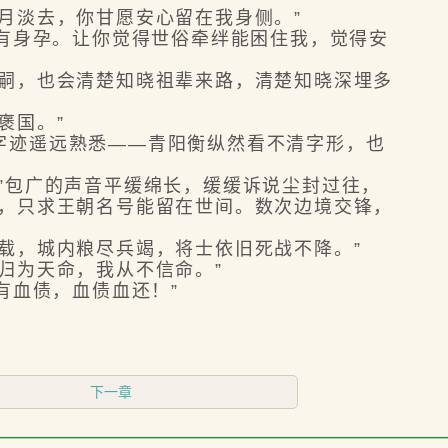
月淡去，你甘愿安心留在我身侧。”
有身孕。让你觉得世俗牵绊能困住我，觉得安
嗣，也会清楚知晓祖辈来路，清楚知晓深埋多
褒国。”
迹遥远熟悉——青阳衡纵然看不清字形，也
”包广的声音平缓绵长，缓缓诉说尘封过往，
脉，只求王朝名号能留在世间。数次边境交锋，
载，城内粮尽兵竭，将士依旧死战不降。”
归为天命，我从不信命。”
有血债，血债血还！”
下一章