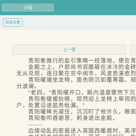
介绍
阅读设置
上一章
青阳衡推行的盐引策略一经落地，便在青
金殿之上，户部尚书双膝砸在冰冷的金砖上
无从兑现，连日聚在京中闹市，风波愈演愈烈
青阳曜端坐龙椅，面色阴沉如覆寒霜。视线
分波澜。
“老四。”青阳曜开口，殿内温度骤然下沉，
青阳衡缓缓抬眼，坦然迎上龙椅上审视的目
户，处置沿途盐务纰漏。”
青阳曜眸光凝住，沉沉盯了他许久，眼底藏
青阳衡叩首谢恩，躬身退出金殿。
------
边境动乱的密报送入英国西暖阁时，英浮