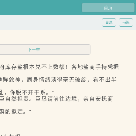
首页
目录
书架
下一章
府库存盐根本兑不上数额！各地盐商手持凭据
眸敛神，周身情绪淡得毫无破绽，看不出半
乱，你脱不开干系。”
臣自然担责。臣恳请前往边境，亲自安抚商
斟酌拟定。”
。