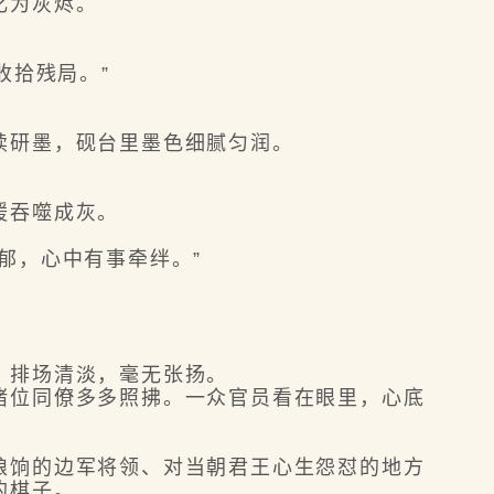
化为灰烬。
收拾残局。”
研墨，砚台里墨色细腻匀润。
缓吞噬成灰。
郁，心中有事牵绊。”
，排场清淡，毫无张扬。
位同僚多多照拂。一众官员看在眼里，心底
饷的边军将领、对当朝君王心生怨怼的地方
的棋子。