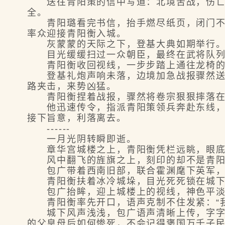
送往青阳策的信中写道：北境苦战，伤亡累
全。
青阳璐看完书信，抬手燃尽纸页，闭门不出
率众迎接青阳衡入城。
灰蒙蒙的天际之下，登基大典如期举行。青
目光缓缓扫过一众朝臣，最终在武将队列里
青阳衡收回视线，一步步踏上通往龙椅的
登基礼炮声响未落，边境加急战报骤然送入
路夹击，来势凶猛。
青阳衡捏着战报，骤然将卷宗狠狠摔落在地
他迅速传令，指派青阳策领兵奔赴东线，抵
接下旨意，利落离去。
------
一月光阴转瞬即逝。
章华宫城楼之上，青阳衡凭栏远眺，眼底尽
风中翻飞的旌旗之上，刻印的却不是青阳国
包广带着西南旧部，联合霍渊麾下英军，将
青阳衡扶着冰冷城垛，目光死死锁在城下
包广抬眸，迎上城楼上的视线，神色平淡
青阳衡率先开口，语声克制不住发紧：“我
城下风声浅浅，包广语声清晰上传，字字分
的父皇母后如何惨死，不会记得褒国万千子民