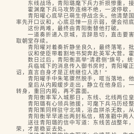
东线战场，青阳璐麾下兵力折损惨重，接连
霍渊麾下兵马攻势连绵不绝，一波停歇，
青阳曜心底早已萌生停战念头。他清楚国库
率先开口议和，心底忌惮一旦示弱，便会彻
这份两难，最终由青阳衡替他打破。
一道奏折递入京城，言辞恳切，直击要害—
取朝堂存续。
青阳曜对着奏折静坐良久，最终落笔，批
议和使臣带着割地书契奔赴英军大营。霍渊
数日过后，青阳衡高举“清君侧”旗号，统
兵临城下的消息传入御书房时，青阳曜正在
诏，直言自身才是正统继位人选！”
青阳曜手中朱笔骤然脱手，哐当落地。他脸
皇后从内殿缓步走出，静立在他身后，一言
转身，重回内殿，再不露面。
青阳衡率军入城那日，东线、北线两位皇
青阳璐有心领兵驰援，可麾下兵马历经整年
青阳策同样驻守北境，浴血拼杀无数，从始
青阳衡早早递出两封私信，精准戳中两人
送往青阳璐的信中写道：东线苦战整年，麾
荣，才是稳妥去处。