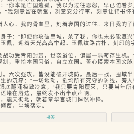
“你本是亡国遗孤，我以为过往恩怨，早已随着岁
，“我刻意留在朝堂，刻意安分行事，刻意让锦书怀
人心。我的骨血里，刻着褒国的过往。来日我的子
子：“即便你攻破皇城，杀了我，你也未必能复兴
佩，迎着天光高高举起。玉佩纹路古朴，刻印的字
战功受青阳封赏，世袭爵位，偏居一隅苟存生机。
规制，重拾本国习俗，自立立国。苦心摸索本国文
。六次强攻，皆没能破开城防。最后一战，围城半
的沉痛：“一场地动，摧垮所有死守的防线。旁人
底翻涌极致冷意，“我只要青阳覆灭，只要当年所
语堵在唇边，最终发不出半点声响。
，震天彻地，朝着章华宫城门悍然冲锋。
倾覆，尘埃落定。
书签