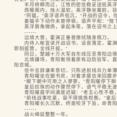
半月转瞬而过，江牧的密信稳妥送抵英浮御
西暖阁内，烛火温软。英浮静坐案前，目光
“阿媪。”英浮语声低沉，“开战的诏令，你
姜媪手下动作未曾停顿，语声平和：“陛下
英浮唇角微扬，拿起朱笔，落在诏书之上
------
边境大营，霍渊正垂首擦拭随身佩刀。
内侍入帐宣读开战诏书，话音落定，霍渊将
即刻拔营，全线开拔。”
同日，楚越十万大军自东线压至青阳边境。
北境疆场，青阳衡领着原有边防驻军，直面
阳京城。
信中言辞谦卑恳切，只陈述前线兵力单薄
青阳曜坐在御书房，对着求援信来回踱步，
“眼下朝中可用之人寥寥。”青阳曜停下脚
皇后捻珠的动作骤然停下，语气平稳无波：
青阳曜眉宇间满是迟疑：“老五心性不稳，
“前线战事吃紧，容不得挑拣权衡。”皇后
青阳曜长久沉默，终是咬牙下旨，命青阳
------
战火绵延整整一年。