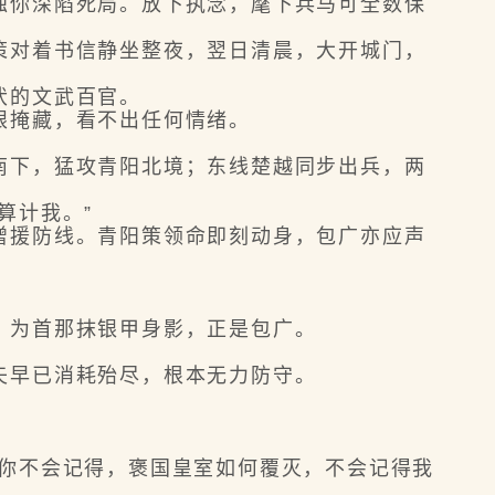
你深陷死局。放下执念，麾下兵马可全数保
对着书信静坐整夜，翌日清晨，大开城门，
伏的文武百官。
眼掩藏，看不出任何情绪。
下，猛攻青阳北境；东线楚越同步出兵，两
算计我。”
援防线。青阳策领命即刻动身，包广亦应声
为首那抹银甲身影，正是包广。
早已消耗殆尽，根本无力防守。
你不会记得，褒国皇室如何覆灭，不会记得我