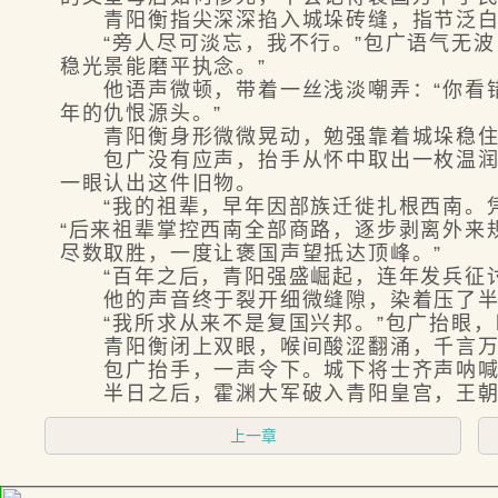
青阳衡指尖深深掐入城垛砖缝，指节泛白：
“旁人尽可淡忘，我不行。”包广语气无波
稳光景能磨平执念。”
他语声微顿，带着一丝浅淡嘲弄：“你看错
年的仇恨源头。”
青阳衡身形微微晃动，勉强靠着城垛稳住身
包广没有应声，抬手从怀中取出一枚温润玉
一眼认出这件旧物。
“我的祖辈，早年因部族迁徙扎根西南。凭
“后来祖辈掌控西南全部商路，逐步剥离外来
尽数取胜，一度让褒国声望抵达顶峰。”
“百年之后，青阳强盛崛起，连年发兵征讨
他的声音终于裂开细微缝隙，染着压了半生
“我所求从来不是复国兴邦。”包广抬眼，眼
青阳衡闭上双眼，喉间酸涩翻涌，千言万
包广抬手，一声令下。城下将士齐声呐喊
半日之后，霍渊大军破入青阳皇宫，王朝
上一章