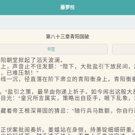
藤萝枝
第八十三章青阳国破
书签
阳朝堂掀起了滔天波澜。
，声音止不住发颤：“陛下，大批盐引下放民间，
，已难压制！”
一沉，径直落在阶下肃立的青阳衡身上。青阳衡垂
“盐引之策，最早由你递上折子。如今闹出这般大
光：“皇兄所言属实，策略出自臣手，眼下乱象，
着帝王根深蒂固的猜忌：“随行兵马数额，你自行
正伏案批阅奏折。姜媪站在身侧，持墨锭细细研墨