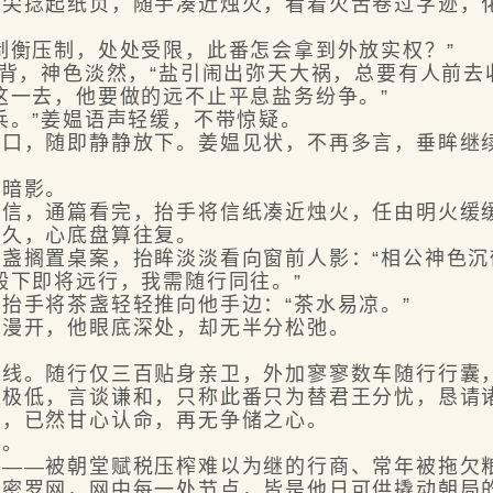
捻起纸页，随手凑近烛火，看着火舌卷过字迹，
衡压制，处处受限，此番怎会拿到外放实权？”
，神色淡然，“盐引闹出弥天大祸，总要有人前去
一去，他要做的远不止平息盐务纷争。”
。”姜媪语声轻缓，不带惊疑。
，随即静静放下。姜媪见状，不再多言，垂眸继续
暗影。
，通篇看完，抬手将信纸凑近烛火，任由明火缓
久，心底盘算往复。
搁置桌案，抬眸淡淡看向窗前人影：“相公神色沉
下即将远行，我需随行同往。”
手将茶盏轻轻推向他手边：“茶水易凉。”
漫开，他眼底深处，却无半分松弛。
。随行仅三百贴身亲卫，外加寥寥数车随行行囊
低，言谈谦和，只称此番只为替君王分忧，恳请诸
子，已然甘心认命，再无争储之心。
。
—被朝堂赋税压榨难以为继的行商、常年被拖欠粮
细密罗网，网中每一处节点，皆是他日可供撬动朝局