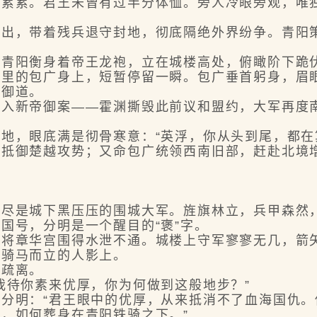
累。君王未曾有过半分体恤。旁人冷眼旁观，唯独
，带着残兵退守封地，彻底隔绝外界纷争。青阳策
阳衡身着帝王龙袍，立在城楼高处，俯瞰阶下跪
的包广身上，短暂停留一瞬。包广垂首躬身，眉
御道。
新帝御案——霍渊撕毁此前议和盟约，大军再度南
，眼底满是彻骨寒意：“英浮，你从头到尾，都在
御楚越攻势；又命包广统领西南旧部，赶赴北境增
是城下黑压压的围城大军。旌旗林立，兵甲森然，
号，分明是一个醒目的“褒”字。
章华宫围得水泄不通。城楼上守军寥寥无几，箭矢
骑马而立的人影上。
疏离。
待你素来优厚，你为何做到这般地步？”
明：“君王眼中的优厚，从来抵消不了血海国仇。
，如何葬身在青阳铁骑之下。”