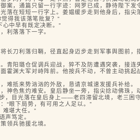
案，通篇只留一行字迹：网罗已成，静待陛下发
落在短短一行字上。姜媪缓步走到他身后，指尖落
觉得我该落笔批复？”
心中早有既定决断。”
，利落落下一字。
长刀利落归鞘，径直起身迈步走到军事舆图前，指
青阳璐仓促调兵迎战，猝不及防遭遇突袭，接连失
霍渊大军对峙阵前。他按兵不动，不曾主动挑起战
，难抵来势汹汹的外敌，恳请京城速发援兵补给。
神色焦灼难安。皇后静坐一旁，指尖捻动佛珠，
步，目光落在皇后身上——老四滞留北境，老三困
“眼下局势，有可用之人足以。”
难堪大任。”
语声笃定。
策领兵驰援北境。