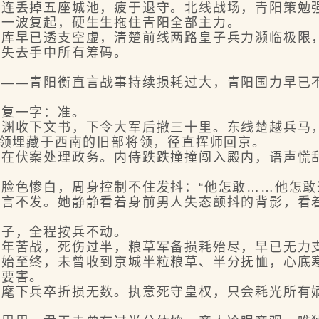
丢掉五座城池，疲于退守。北线战场，青阳策勉强
一波复起，硬生生拖住青阳全部主力。
早已透支空虚，清楚前线两路皇子兵力濒临极限，
底失去手中所有筹码。
—青阳衡直言战事持续损耗过大，青阳国力早已不
复一字：准。
收下文书，下令大军后撤三十里。东线楚越兵马
领埋藏于西南的旧部将领，径直挥师回京。
伏案处理政务。内侍跌跌撞撞闯入殿内，语声慌乱
色惨白，周身控制不住发抖：“他怎敢……他怎敢
不发。她静静看着身前男人失态颤抖的背影，看着
子，全程按兵不动。
苦战，死伤过半，粮草军备损耗殆尽，早已无力
至终，未曾收到京城半粒粮草、半分抚恤，心底
要害。
下兵卒折损无数。执意死守皇权，只会耗光所有嫡