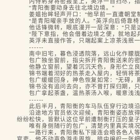
内侍躬身将密报呈上，英浮一目扫尽，指尖
“青阳衡要动身去往北境边境。”
姜媪抬眸轻声开口：“他早前一直遭朝堂制
“是青阳曜亲手放的人。”英浮向后倚靠椅背
他话锋微转，眼底漫开一层深意：“只是这
“陛下意指，他会借着边境之便，就地起兵
英浮未直接作答，只端起案上凉茶浅抿一口
------
南中旧宅，暮色浸透院落，远山化作朦胧
包广独坐窗前，指尖拆开青阳衡送来的密信
他静立窗前，望着沉沉天色，身形伫立良
锦书端着沏好的热茶走入屋内，轻悄将茶盏
包广缓缓回身，神色恢复如常：“无碍，殿
锦书没有追问去向，亦不曾打探归期，只抬
包广拿起茶盏，温热茶汤入喉，暖意浅浅
------
此后半月，青阳衡的车马队伍穿行边境沿线
沿途地方官员依次迎候，青阳衡姿态放得极
纷纷松快，皆默认这位早前遭制衡打压的皇
唯有身侧随行的包广，清楚内里真实境况
一路行来，青阳衡私下接连会晤各色人等—
官吏。他不动声色游走周旋，暗中编织一张