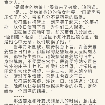
意之人。”
“是哪家的姑娘？”殷符来了兴致，追问道。
“是……姜姑娘身边的侍女叶雯。”田蒙声音
压低了几分，带着几分不易察觉的局促。
殷符靠在椅背上，朗声笑了起来：“这事好
办，朕今日便可下旨，为你们二人赐婚。”
田蒙当即跪地叩首，却又带着几分顾虑：
“臣谢陛下隆恩，只是臣不知叶雯姑娘心意，若
是她心中无意，反倒耽误了她。”
当年青阳国破，殷符特意下旨，妥善安置
姜媪旧日相识，御膳房的赵嬷嬷与太医院刘太
医，都被好生照料。赵嬷嬷曾是姜媪的旧主，
身份尴尬，不便留在宫中，殷符便将她安置在
宫外的庄子上养老。叶雯挂念养母，时常托请
田蒙出宫代为探望，一来二去，两人朝夕相
处，渐渐互生情愫，只是未曾宣之于口。
殷符端起茶盏，浅饮一口，淡淡道：“既如
此，晚间朕让姜媪替你探探叶雯的心意，定然
给你一个圆满的结果。”
------
那边姜媪和叶雯找到念儿的时候，念儿正