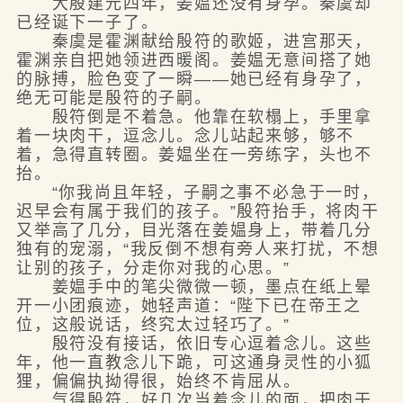
大殷建元四年，姜媪还没有身孕。秦虞却
已经诞下一子了。
秦虞是霍渊献给殷符的歌姬，进宫那天，
霍渊亲自把她领进西暖阁。姜媪无意间搭了她
的脉搏，脸色变了一瞬——她已经有身孕了，
绝无可能是殷符的子嗣。
殷符倒是不着急。他靠在软榻上，手里拿
着一块肉干，逗念儿。念儿站起来够，够不
着，急得直转圈。姜媪坐在一旁练字，头也不
抬。
“你我尚且年轻，子嗣之事不必急于一时，
迟早会有属于我们的孩子。”殷符抬手，将肉干
又举高了几分，目光落在姜媪身上，带着几分
独有的宠溺，“我反倒不想有旁人来打扰，不想
让别的孩子，分走你对我的心思。”
姜媪手中的笔尖微微一顿，墨点在纸上晕
开一小团痕迹，她轻声道：“陛下已在帝王之
位，这般说话，终究太过轻巧了。”
殷符没有接话，依旧专心逗着念儿。这些
年，他一直教念儿下跪，可这通身灵性的小狐
狸，偏偏执拗得很，始终不肯屈从。
气得殷符，好几次当着念儿的面，把肉干