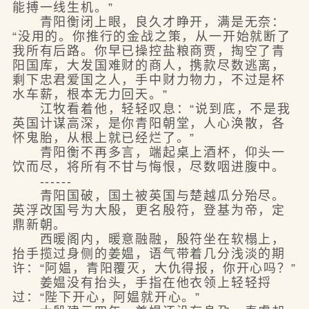
能搏一线生机。”
青阳衡闭上眼，良久才睁开，满是无奈：
“没用的。你推行的金战之策，从一开始就断了
我所有后路。你早已操控盐粮商贾，掏空了青
阳国库，大发国难财的商人，携款尽数逃离，
剩下忠君爱国之人，手中财力物力，不过是杯
水车薪，根本无力回天。”
江牧看着他，轻轻叹息：“说到底，不是我
英国计谋高深，是你青阳朝堂，人心涣散，各
怀鬼胎，从根上就已经烂了。”
青阳衡不再多言，端起桌上酒杯，仰头一
饮而尽，将所有不甘与悔恨，尽数咽进腹中。
------
青阳国破，国土被英国与楚越瓜分殆尽。
英浮改国号为大殷，更名殷符，登基为帝，定
鼎新朝。
西暖阁内，暖意融融，殷符坐在软榻上，
抬手揽过身侧的姜媪，语气带着几分浅淡的期
许：“阿媪，青阳覆灭，大仇得报，你开心吗？”
姜媪没有抬头，手指在他衣领上轻轻捋
过：“陛下开心，阿媪就开心。”