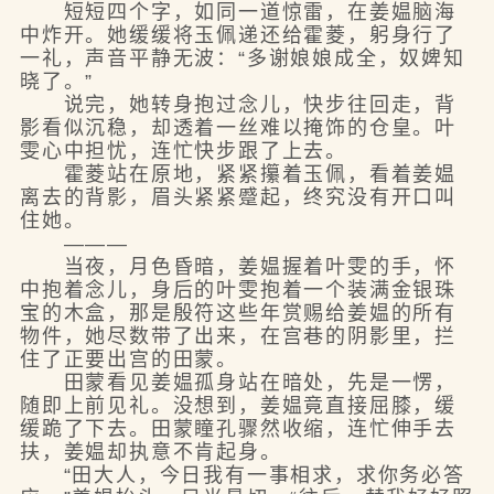
短短四个字，如同一道惊雷，在姜媪脑海
中炸开。她缓缓将玉佩递还给霍菱，躬身行了
一礼，声音平静无波：“多谢娘娘成全，奴婢知
晓了。”
说完，她转身抱过念儿，快步往回走，背
影看似沉稳，却透着一丝难以掩饰的仓皇。叶
雯心中担忧，连忙快步跟了上去。
霍菱站在原地，紧紧攥着玉佩，看着姜媪
离去的背影，眉头紧紧蹙起，终究没有开口叫
住她。
———
当夜，月色昏暗，姜媪握着叶雯的手，怀
中抱着念儿，身后的叶雯抱着一个装满金银珠
宝的木盒，那是殷符这些年赏赐给姜媪的所有
物件，她尽数带了出来，在宫巷的阴影里，拦
住了正要出宫的田蒙。
田蒙看见姜媪孤身站在暗处，先是一愣，
随即上前见礼。没想到，姜媪竟直接屈膝，缓
缓跪了下去。田蒙瞳孔骤然收缩，连忙伸手去
扶，姜媪却执意不肯起身。
“田大人，今日我有一事相求，求你务必答