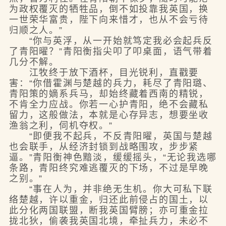
为政权覆灭的牺牲品，倒不如投靠我英国，换
一世荣华富贵，陛下向来惜才，也从不会亏待
归顺之人。”
“你与英浮，从一开始就笃定我必会起兵反
了青阳曜？”青阳衡指尖叩了叩桌面，语气带着
几分不解。
江牧终于放下酒杯，目光锐利，直戳要
害：“你借霍渊与楚越的兵力，耗尽了青阳璐、
青阳策的嫡系兵马，却始终藏着西南的精锐，
不肯全力应战。你若一心护青阳，绝不会藏私
留力，这般做法，本就是心存异志，想要坐收
渔翁之利，伺机夺权。”
“即便我不起兵，不反青阳曜，英国与楚越
也会联手，从经济封锁到战略围攻，步步紧
逼。”青阳衡神色黯淡，缓缓摇头，“无论我选哪
条路，青阳终究难逃覆灭的下场，不过是早晚
之别。”
“事在人为，并非绝无生机。你大可私下联
络楚越，许以重金，归还此前侵占的国土，以
此分化两国联盟，断我英国臂膀；亦可重金拉
拢北狄，偷袭我英国北境，牵扯兵力，未必不