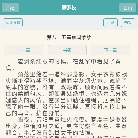
藤萝枝
介绍
首页
阅读设置
目录
书架
第八十五章褒国余孽
上一章
书签
下一章
霍渊杀红眼的时候，在乱军中看见了秦
虞。
角落里缩着一道纤弱身影，女子衣衫被战
火撕扯得褴褛不堪，满面尘灰烟火色，遮掩了
原本的容貌，唯有一双眼眸，顾盼间藏着掩不
住的柔媚勾人，即便身处绝境，也透着几分妩
媚惑人的风情。霍渊当即勒住缰绳，居高临下
睨了她一眼，没有半分迟疑，直接将人拎上自
己的马背，护在身前。
当夜，青阳皇宫烛火摇曳。秦虞本是歌姬
出身，深谙风月之道，更懂得察言观色、曲意
迎合，半点没有乱世女子的怯懦。