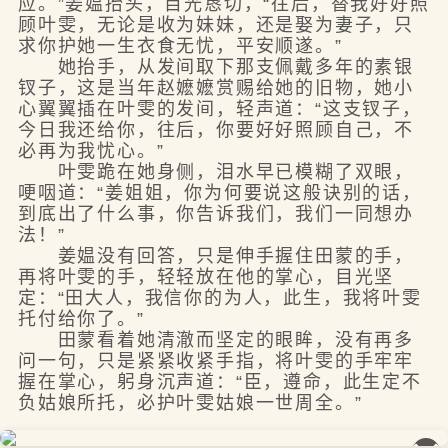
应。”姜媪抬头，目光恳切，“往后，替我好好照
顾叶雯，无论是收为妹妹，还是娶为妻子，只
求你护她一生衣食无忧，平安顺遂。”
她抬手，从发间取下那支佩戴多年的素银
钗子，这是当年赵嬷嬷赏赐给她的旧物，她小
心翼翼插在叶雯的发间，轻声道：“这支钗子，
今日我还给你，往后，你要好好照顾自己，不
必再为我忧心。”
叶雯跪在她身侧，泪水早已模糊了双眼，
哽咽道：“姜姐姐，你为何要说这般诀别的话，
到底出了什么事，你告诉我们，我们一同想办
法！”
姜媪没有回答，只是伸手握住田蒙的手，
再将叶雯的手，轻轻放在他的掌心，目光坚
定：“田大人，我信你的为人，此生，我将叶雯
托付给你了。”
田蒙看着她清澈而坚定的眼眸，没有再多
问一句，只是紧紧收紧手指，将叶雯的手牢牢
握在掌心，躬身沉声道：“臣，遵命，此生定不
负姑娘所托，必护叶雯姑娘一世周全。”