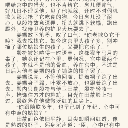
喂给宫中的猎犬，也不肯给它。念儿便赌气，
好几日不理睬他，见了他就躲，还时不时伺机
欺负那只抢了它吃食的狗。今日念儿没了耐
心，见殷符故意逗弄，扭头就跳下软榻，跑出
殿外，找侍卫养的护卫犬玩耍去了。
姜媪放下笔墨，叹了口气：“你老欺负它干
嘛？我去找找它。如今这宫里头孩子多，别冲
撞了哪位姑娘生的孩子，又要把它杀了。”
殷符被她噎得一时语塞，这都猴年马月的
事了，她竟还记在心里。更何况，宫中那两个
孩子，本就不是他的骨血，养在宫中，不过是
日后为他与姜媪的孩子铺路的棋子罢了。
姜媪说完，不等他回嘴，提着裙子跑了出
去。姜媪身子弱，叶雯不放心，也跟着跑了出
去。殿内只剩殷符与侍卫田蒙，殷符轻咳一
声，掩饰住方才的尴尬，目光在田蒙脸上扫
过，最终落在他微微泛红的耳尖上。
“你跟随朕多年，也早已到了年纪，心中可
有中意的姑娘？”
田蒙面色依旧平静，耳尖却瞬间红透，像
是熟透的虾子，躬身沉声道：“臣，心中已有中