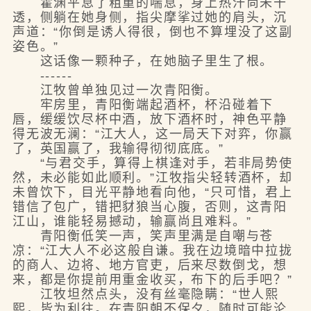
霍渊平息了粗重的喘息，身上热汗尚未干
透，侧躺在她身侧，指尖摩挲过她的肩头，沉
声道：“你倒是诱人得很，倒也不算埋没了这副
姿色。”
这话像一颗种子，在她脑子里生了根。
------
江牧曾单独见过一次青阳衡。
牢房里，青阳衡端起酒杯，杯沿碰着下
唇，缓缓饮尽杯中酒，放下酒杯时，神色平静
得无波无澜：“江大人，这一局天下对弈，你赢
了，英国赢了，我输得彻彻底底。”
“与君交手，算得上棋逢对手，若非局势使
然，未必能如此顺利。”江牧指尖轻转酒杯，却
未曾饮下，目光平静地看向他，“只可惜，君上
错信了包广，错把豺狼当心腹，否则，这青阳
江山，谁能轻易撼动，输赢尚且难料。”
青阳衡低笑一声，笑声里满是自嘲与苍
凉：“江大人不必这般自谦。我在边境暗中拉拢
的商人、边将、地方官吏，后来尽数倒戈，想
来，都是你提前用重金收买，布下的后手吧？”
江牧坦然点头，没有丝毫隐瞒：“世人熙
熙，皆为利往。在青阳朝不保夕，随时可能沦