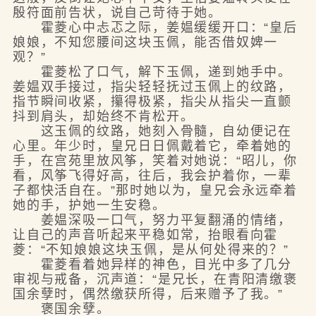
殷符面前告状，说自己苛待于她。
霍菱心中忐忑之际，姜媪缓缓开口：“皇后
娘娘，不知您腰间这块玉佩，能否借奴婢一
观？”
霍菱松了口气，解下玉佩，递到她手中。
姜媪双手接过，指尖轻轻抚过玉佩上的纹路，
指节瞬间收紧，攥得极紧，指尖从指尖一直颤
抖到肩头，却始终不肯松开。
这玉佩的纹路，她刻入骨髓，自幼便记在
心里。年少时，皇兄日日佩戴着它，牵着她的
手，在宫苑里放风筝，笑着对她说：“昭儿，你
看，风筝飞得好高，往后，我会护着你，一辈
子都快活自在。”那时她以为，皇兄会永远牵着
她的手，护她一生安稳。
姜媪深吸一口气，努力平复翻涌的情绪，
让自己的声音听起来平稳如常，抬眼看向霍
菱：“不知娘娘这块玉佩，是从何处得来的？”
霍菱看着她异样的神色，目光中多了几分
审视与戒备，沉声道：“是兄长，在青阳清缴褒
国余孽时，偶然缴获所得，后来赠予了我。”
褒国余孽。