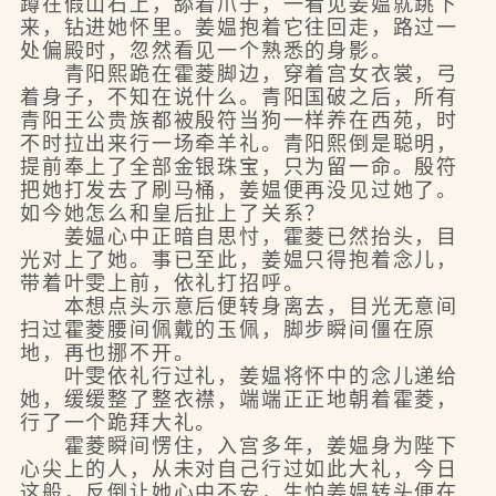
蹲在假山石上，舔着爪子，一看见姜媪就跳下
来，钻进她怀里。姜媪抱着它往回走，路过一
处偏殿时，忽然看见一个熟悉的身影。
青阳熙跪在霍菱脚边，穿着宫女衣裳，弓
着身子，不知在说什么。青阳国破之后，所有
青阳王公贵族都被殷符当狗一样养在西苑，时
不时拉出来行一场牵羊礼。青阳熙倒是聪明，
提前奉上了全部金银珠宝，只为留一命。殷符
把她打发去了刷马桶，姜媪便再没见过她了。
如今她怎么和皇后扯上了关系？
姜媪心中正暗自思忖，霍菱已然抬头，目
光对上了她。事已至此，姜媪只得抱着念儿，
带着叶雯上前，依礼打招呼。
本想点头示意后便转身离去，目光无意间
扫过霍菱腰间佩戴的玉佩，脚步瞬间僵在原
地，再也挪不开。
叶雯依礼行过礼，姜媪将怀中的念儿递给
她，缓缓整了整衣襟，端端正正地朝着霍菱，
行了一个跪拜大礼。
霍菱瞬间愣住，入宫多年，姜媪身为陛下
心尖上的人，从未对自己行过如此大礼，今日
这般，反倒让她心中不安，生怕姜媪转头便在